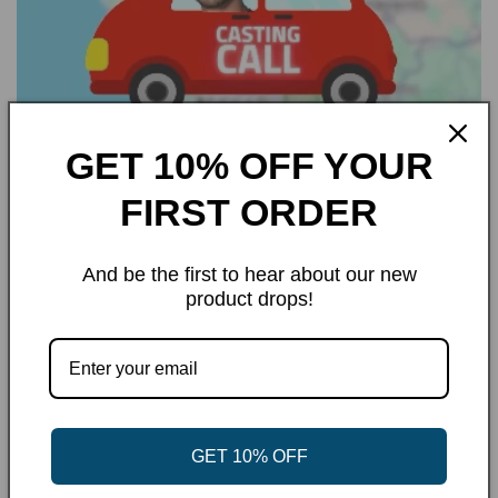
GET 10% OFF YOUR
Casting a Napoli
FIRST ORDER
25 GIUGNO 2024
@giuseppegaribaldi1993 alla guida della nostra
And be the first to hear about our new
macchinina sarà l’unica cosa che vorrete vedere
product drops!
oggi 🥰Nei prossimi giorni i casting
di #GrandeFratello arriveranno a NAPOLI 🚗Vi
aspettiamo per conoscervi, ascoltare le vostre storie
e divertirci...
GET 10% OFF