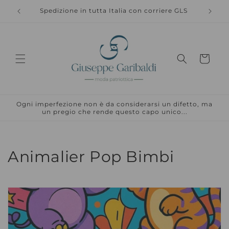
Vai
direttamente
Spedizione in tutta Italia con corriere GLS
Spedizi
ai contenuti
Carrello
Ogni imperfezione non è da considerarsi un difetto, ma
un pregio che rende questo capo unico...
C
Animalier Pop Bimbi
o
l
l