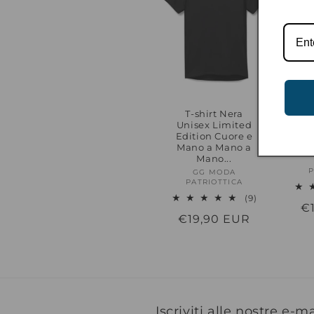
n
e
:
T-shirt Nera
T
Unisex Limited
Un
Edition Cuore e
Edi
Mano a Mano a
Ma
Mano...
P
GG MODA
Produttore:
PATRIOTTICA
9
(9)
P
€
recensioni
Prezzo
€19,90 EUR
totali
di
di
li
listino
Iscriviti alle nostre e-ma