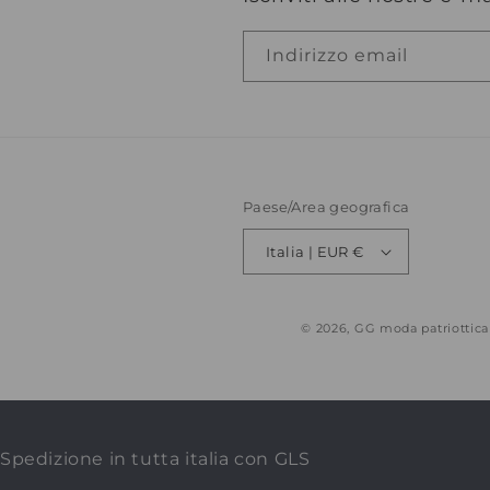
Indirizzo email
Paese/Area geografica
Italia | EUR €
© 2026,
GG moda patriottica
Spedizione in tutta italia con GLS