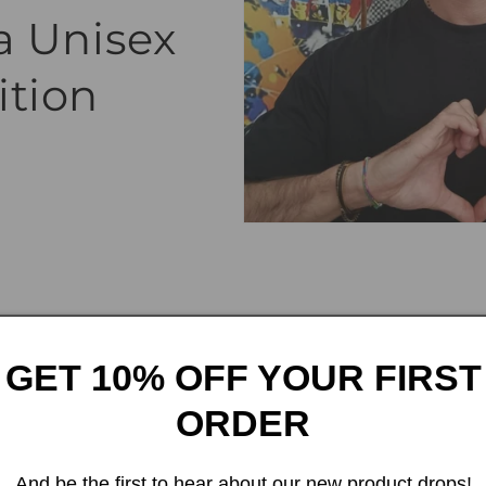
a Unisex
ition
Ordina per:
GET 10% OFF YOUR FIRST
ORDER
And be the first to hear about our new product drops!