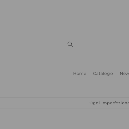
Vai
direttamente
ai contenuti
Home
Catalogo
New
Ogni imperfezione 