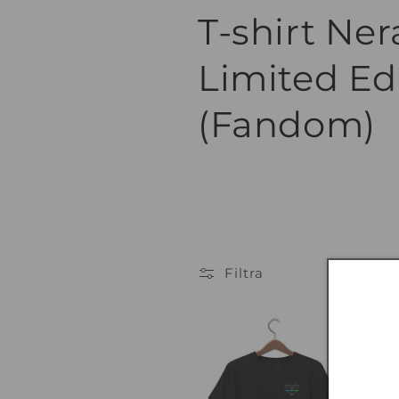
C
T-shirt Ner
o
Limited Ed
l
(Fandom)
l
e
z
Filtra
i
o