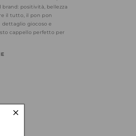
l brand: positività, bellezza
e il tutto, il pon pon
 dettaglio giocoso e
sto cappello perfetto per
NE