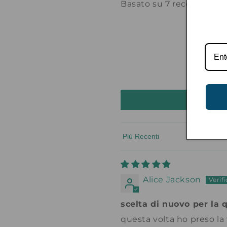
Basato su 7 recensioni
Sort by
Alice Jackson
scelta di nuovo per la q
questa volta ho preso la