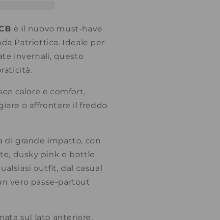
SCB
è il nuovo must-have
da Patriottica. Ideale per
ate invernali, questo
praticità.
isce calore e comfort,
iare o affrontare il freddo
e.
a di grande impatto, con
ite, dusky pink e bottle
alsiasi outfit, dal casual
un vero passe-partout
amata sul lato anteriore,