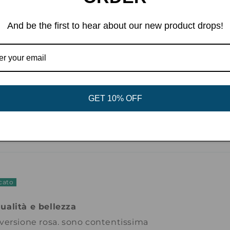
And be the first to hear about our new product drops!
4
1
0
0
2
GET 10% OFF
Scrivi una recensione
ualità e bellezza
 versione rosa. sono contentissima