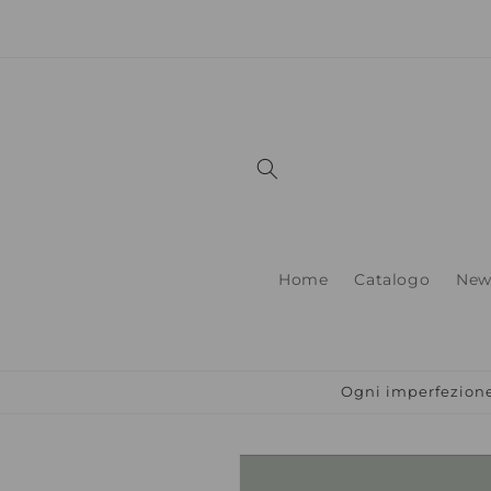
Vai
direttamente
ai contenuti
Home
Catalogo
New
Ogni imperfezione 
Passa alle
informazioni