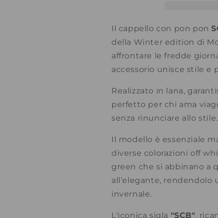
SCB
SCB
Il cappello con pon pon
della Winter edition di Mo
affrontare le fredde giorn
accessorio unisce stile e 
Realizzato in lana, garant
perfetto per chi ama viagg
senza rinunciare allo stil
Il modello è essenziale m
diverse colorazioni off wh
green che si abbinano a qu
all’elegante, rendendolo 
invernale.
L'iconica sigla
"SCB"
, ric