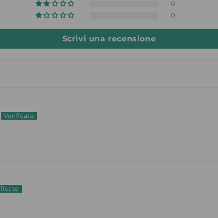
0
0
Scrivi una recensione
à