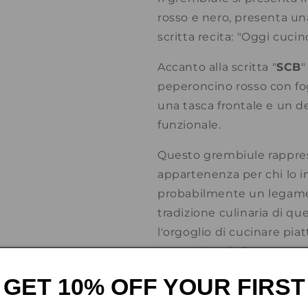
rosso e nero, presenta una
scritta recita: "Oggi cuc
Accanto alla scritta "
SCB
"
peperoncino rosso con fog
una tasca frontale e un 
funzionale.
Questo grembiule rappres
appartenenza per chi lo 
probabilmente un legame c
tradizione culinaria di qu
l'orgoglio di cucinare piat
trasmettendo l'amore per l
culturali del sud.
GET 10% OFF YOUR FIRST
Il design, pur essendo se