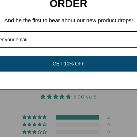
ORDER
forte messaggio di identit
N.B: SONO IN PREORDI
And be the first to hear about our new product drops!
Share
GET 10% OFF
Recensioni Clienti
5.00 su 5
2
0
0