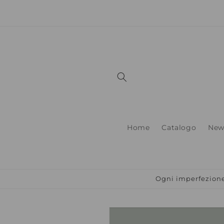
Vai
direttamente
ai contenuti
Home
Catalogo
New
Ogni imperfezione 
Passa alle
informazioni