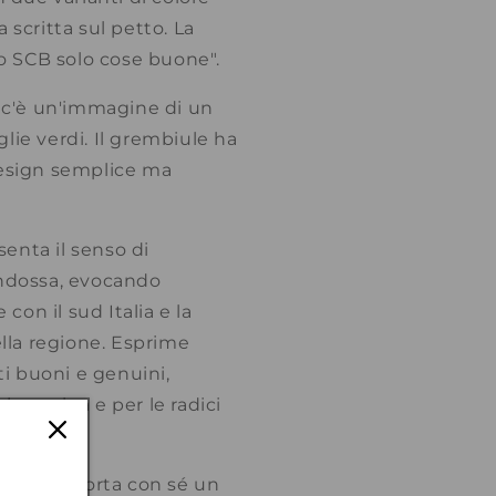
 scritta sul petto. La
ino SCB solo cose buone".
 c'è un'immagine di un
lie verdi. Il grembiule ha
design semplice ma
enta il senso di
indossa, evocando
on il sud Italia e la
ella regione. Esprime
ti buoni e genuini,
a cucina e per le radici
mplice, porta con sé un