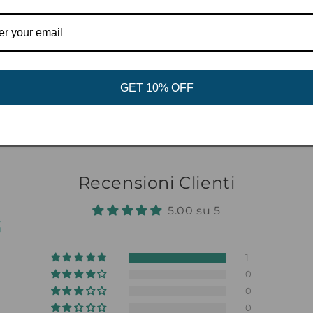
Ideale per spiaggia, piscin
Solo cose belle, sempre 
Share
GET 10% OFF
Recensioni Clienti
5.00 su 5
1
0
0
0