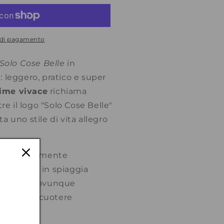
i di pagamento
Solo Cose Belle
in
a
: leggero, pratico e super
lime vivace
richiama
re il logo "Solo Cose Belle"
 uno stile di vita allegro
uga velocemente
tile unico in spiaggia
a portare ovunque
facile da scuotere