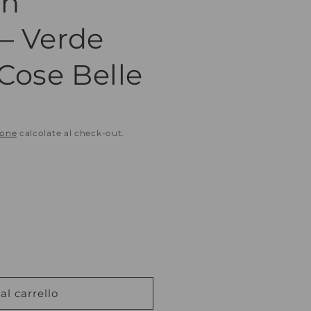
in
r
g
a
e
 – Verde
f
o
Cose Belle
i
g
c
r
a
a
f
ione
calcolate al check-out.
i
c
a
al carrello