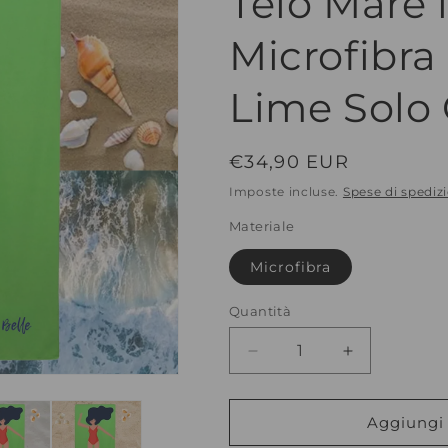
Telo Mare 
Microfibra
Lime Solo 
Prezzo
€34,90 EUR
di
Imposte incluse.
Spese di spediz
listino
Materiale
Microfibra
Quantità
Diminuisci
Aumenta
quantità
quantità
per
per
Telo
Telo
Aggiungi 
Mare
Mare