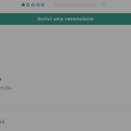
0
Scrivi una recensione
e
mille
il