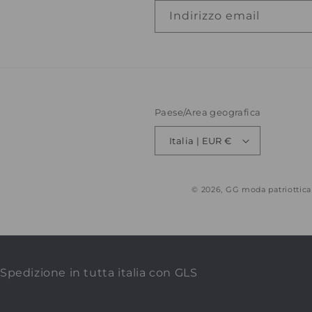
Indirizzo email
Paese/Area geografica
Italia | EUR €
© 2026,
GG moda patriottica
Spedizione in tutta italia con GLS